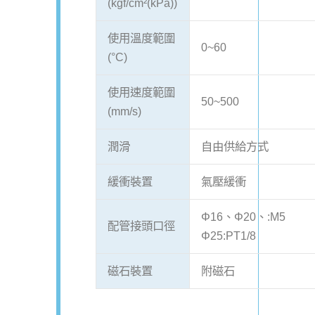
(kgf/cm²(kPa))
使用溫度範圍
0~60
(°C)
使用速度範圍
50~500
(mm/s)
潤滑
自由供給方式
緩衝裝置
氣壓緩衝
Φ16、Φ20、:M5
配管接頭口徑
Φ25:PT1/8
磁石裝置
附磁石