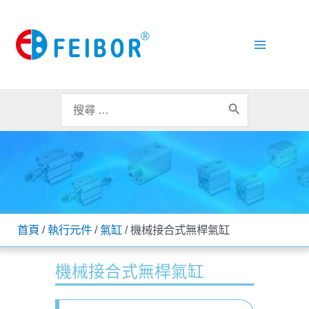
跳
Main
至
Menu
主
要
內
容
搜
尋：
首頁
/
執行元件
/
氣缸
/ 機械接合式無桿氣缸
機械接合式無桿氣缸