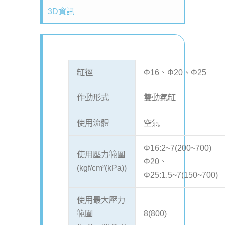
3D資訊
缸徑
Φ16、Φ20、Φ25
作動形式
雙動氣缸
使用流體
空氣
Φ16:2~7(200~700)
使用壓力範圍
Φ20、
(kgf/cm²(kPa))
Φ25:1.5~7(150~700)
使用最大壓力
範圍
8(800)