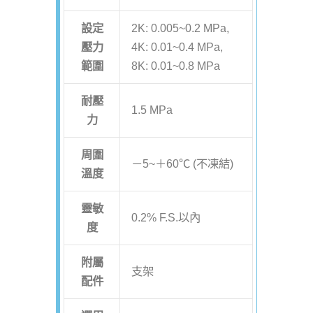
設定
2K: 0.005~0.2 MPa,
壓力
4K: 0.01~0.4 MPa,
範圍
8K: 0.01~0.8 MPa
耐壓
1.5 MPa
力
周圍
－5~＋60℃ (不凍結)
溫度
靈敏
0.2% F.S.以內
度
附屬
支架
配件