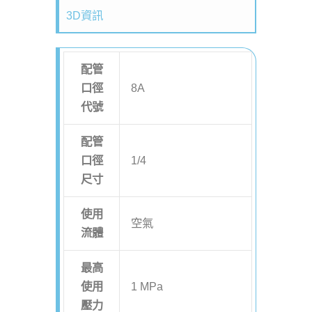
3D資訊
配管
口徑
8A
代號
配管
口徑
1/4
尺寸
使用
空氣
流體
最高
使用
1 MPa
壓力