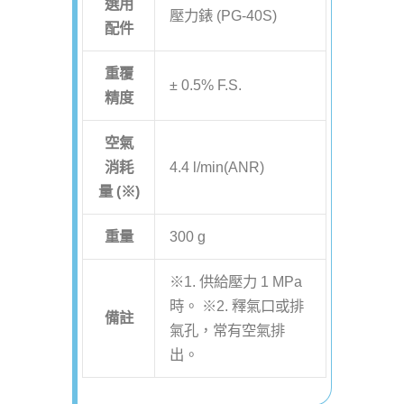
選用
壓力錶 (PG-40S)
配件
重覆
± 0.5% F.S.
精度
空氣
消耗
4.4 l/min(ANR)
量 (※)
重量
300 g
※1. 供給壓力 1 MPa
時。 ※2. 釋氣口或排
備註
氣孔，常有空氣排
出。