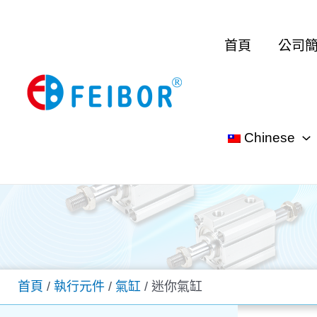
跳
至
首頁
公司
主
要
內
容
Chinese
首頁
/
執行元件
/
氣缸
/ 迷你氣缸