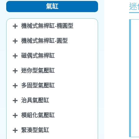
迷
氣缸
機械式無桿缸-橢圓型
機械式無桿缸-圓型
磁偶式無桿缸
迷你型氣壓缸
多固型氣壓缸
治具氣壓缸
模組化氣壓缸
緊湊型氣缸